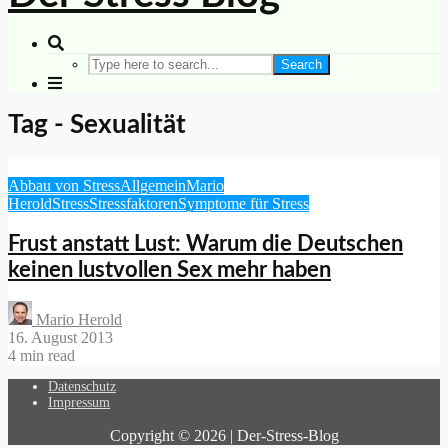
Search
Tag - Sexualität
Abbau von Stress
Allgemein
Mario
Herold
Stress
Stressfaktoren
Symptome für Stress
Frust anstatt Lust: Warum die Deutschen
keinen lustvollen Sex mehr haben
Mario Herold
16. August 2013
4 min read
Datenschutz
Impressum
Copyright © 2026 | Der-Stress-Blog