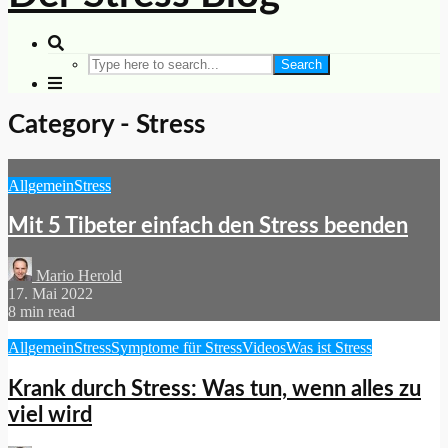
Search
Category - Stress
Allgemein
Stress
Mit 5 Tibeter einfach den Stress beenden
Mario Herold
17. Mai 2022
8 min read
Allgemein
Stress
Symptome für Stress
Videos
Was ist Stress
Krank durch Stress: Was tun, wenn alles zu
viel wird