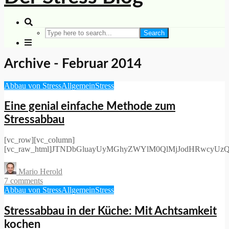
Search
Archive - Februar 2014
Abbau von Stress
Allgemein
Stress
Eine genial einfache Methode zum
Stressabbau
[vc_row][vc_column]
[vc_raw_html]JTNDbGluayUyMGhyZWYlM0QlMjJodHRwcyUz
Mario Herold
7 comments
Abbau von Stress
Allgemein
Stress
Stressabbau in der Küche: Mit Achtsamkeit
kochen