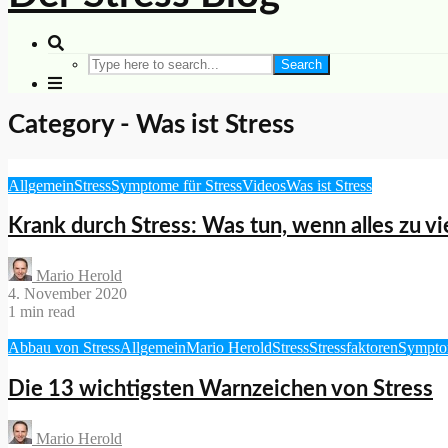
Search
Category - Was ist Stress
Allgemein
Stress
Symptome für Stress
Videos
Was ist Stress
Krank durch Stress: Was tun, wenn alles zu vi
Mario Herold
4. November 2020
1 min read
Abbau von Stress
Allgemein
Mario Herold
Stress
Stressfaktoren
Symptom
Die 13 wichtigsten Warnzeichen von Stress
Mario Herold