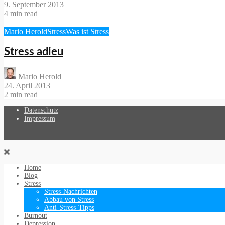
9. September 2013
4 min read
Mario Herold
Stress
Was ist Stress
Stress adieu
Mario Herold
24. April 2013
2 min read
Datenschutz
Impressum
Home
Blog
Stress
Stress-Nachrichten
Abbau von Stress
Anti-Stress-Tipps
Burnout
Depression