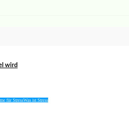
el wird
e für Stress
Was ist Stress