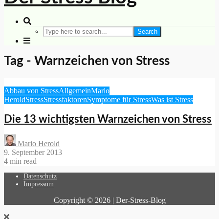
Search
Tag - Warnzeichen von Stress
Abbau von Stress
Allgemein
Mario
Herold
Stress
Stressfaktoren
Symptome für Stress
Was ist Stress
Die 13 wichtigsten Warnzeichen von Stress
Mario Herold
9. September 2013
4 min read
Datenschutz
Impressum
Copyright © 2026 | Der-Stress-Blog