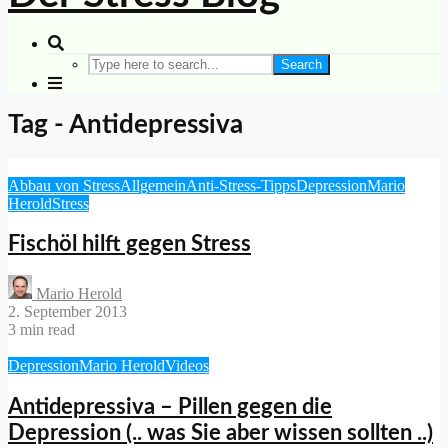
Search
Tag - Antidepressiva
Abbau von Stress
Allgemein
Anti-Stress-Tipps
Depression
Mario
Herold
Stress
Fischöl hilft gegen Stress
Mario Herold
2. September 2013
3 min read
Depression
Mario Herold
Videos
Antidepressiva – Pillen gegen die
Depression (.. was Sie aber wissen sollten ..)