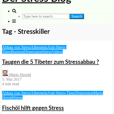
Search
Tag - Stresskiller
Abbau von Stress
Allgemein
Anti-Stress-
Tipps
Burnout
Depression
Stress
Videos
Taugen die 5 Tibeter zum Stressabbau ?
Mario Herold
5. Mai 2017
4 min read
Abbau von Stress
Allgemein
Anti-Stress-Tipps
Depression
Mario
Herold
Stress
Fischöl hilft gegen Stress