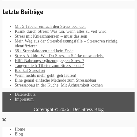
Letzte Beiträge
Mit 5 Tibeter einfach den Stress beenden
Krank durch Stress: Was tun, wenn alles zu viel wird
Stress mit Knieschmerzen – muss das sein
Mein Weg aus der Stressbelastungsfalle – Stressoren richtig
identifizieren
38+ Stressfaktoren und kein Ende
Stress-Aikido: Wie Du Stress in Stärke umwandelst
Hilft Nahrungsergänzung gegen Stress ?
Taugen die 5 Tibeter zum Stressabbau ?
Radikal Stressfrei
Wenn nichts mehr geht, geh laufen!
Eine genial einfache Methode zum Stressabbau
Stressabbau in der Küche: Mit Achtsamkeit kochen
Datenschutz
Impressum
Copyright © 2026 | Der-Stress-Blog
Home
Blog