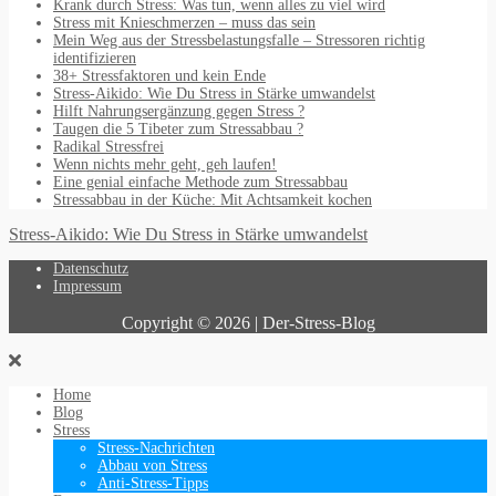
Krank durch Stress: Was tun, wenn alles zu viel wird
Stress mit Knieschmerzen – muss das sein
Mein Weg aus der Stressbelastungsfalle – Stressoren richtig
identifizieren
38+ Stressfaktoren und kein Ende
Stress-Aikido: Wie Du Stress in Stärke umwandelst
Hilft Nahrungsergänzung gegen Stress ?
Taugen die 5 Tibeter zum Stressabbau ?
Radikal Stressfrei
Wenn nichts mehr geht, geh laufen!
Eine genial einfache Methode zum Stressabbau
Stressabbau in der Küche: Mit Achtsamkeit kochen
Stress-Aikido: Wie Du Stress in Stärke umwandelst
Datenschutz
Impressum
Copyright © 2026 | Der-Stress-Blog
Home
Blog
Stress
Stress-Nachrichten
Abbau von Stress
Anti-Stress-Tipps