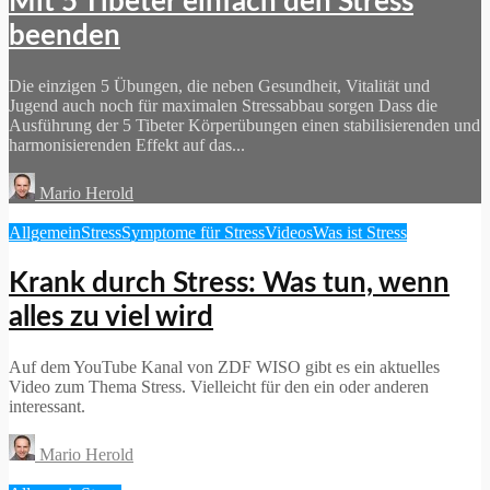
Mit 5 Tibeter einfach den Stress
beenden
Die einzigen 5 Übungen, die neben Gesundheit, Vitalität und
Jugend auch noch für maximalen Stressabbau sorgen Dass die
Ausführung der 5 Tibeter Körperübungen einen stabilisierenden und
harmonisierenden Effekt auf das...
Mario Herold
Allgemein
Stress
Symptome für Stress
Videos
Was ist Stress
Krank durch Stress: Was tun, wenn
alles zu viel wird
Auf dem YouTube Kanal von ZDF WISO gibt es ein aktuelles
Video zum Thema Stress. Vielleicht für den ein oder anderen
interessant.
Mario Herold