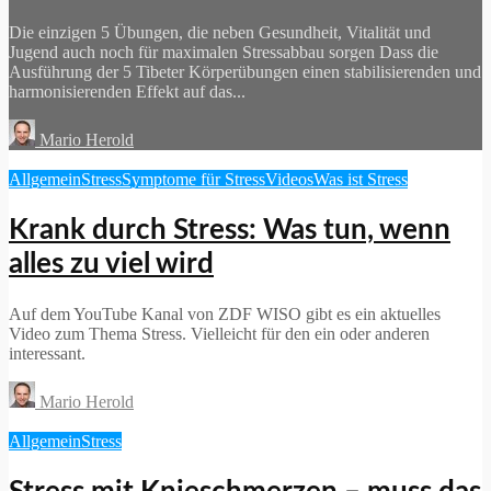
Die einzigen 5 Übungen, die neben Gesundheit, Vitalität und
Jugend auch noch für maximalen Stressabbau sorgen Dass die
Ausführung der 5 Tibeter Körperübungen einen stabilisierenden und
harmonisierenden Effekt auf das...
Mario Herold
Allgemein
Stress
Symptome für Stress
Videos
Was ist Stress
Krank durch Stress: Was tun, wenn
alles zu viel wird
Auf dem YouTube Kanal von ZDF WISO gibt es ein aktuelles
Video zum Thema Stress. Vielleicht für den ein oder anderen
interessant.
Mario Herold
Allgemein
Stress