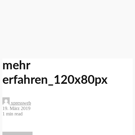
mehr
erfahren_120x80px
xpressweb
19. März 2019
1 min read